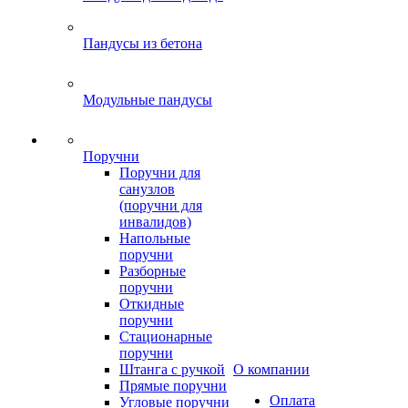
Пандусы из бетона
Модульные пандусы
Поручни
Поручни для
санузлов
(поручни для
инвалидов)
Напольные
поручни
Разборные
поручни
Откидные
поручни
Стационарные
поручни
Штанга с ручкой
О компании
Прямые поручни
Оплата
Угловые поручни