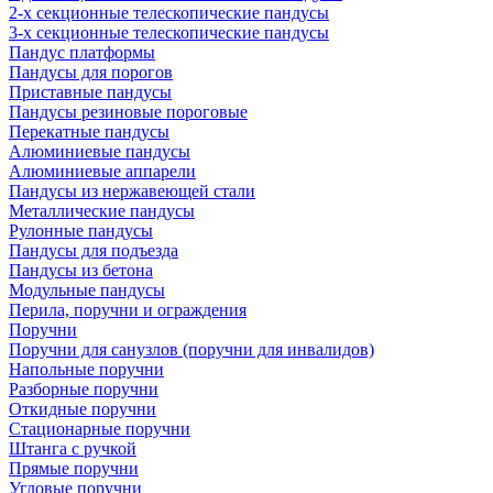
2-х секционные телескопические пандусы
3-х секционные телескопические пандусы
Пандус платформы
Пандусы для порогов
Приставные пандусы
Пандусы резиновые пороговые
Перекатные пандусы
Алюминиевые пандусы
Алюминиевые аппарели
Пандусы из нержавеющей стали
Металлические пандусы
Рулонные пандусы
Пандусы для подъезда
Пандусы из бетона
Модульные пандусы
Перила, поручни и ограждения
Поручни
Поручни для санузлов (поручни для инвалидов)
Напольные поручни
Разборные поручни
Откидные поручни
Стационарные поручни
Штанга с ручкой
Прямые поручни
Угловые поручни