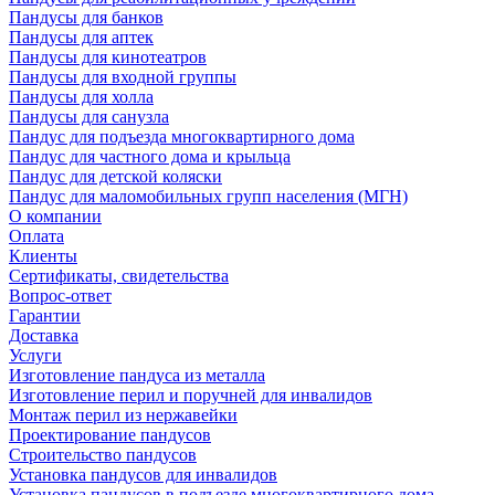
Пандусы для банков
Пандусы для аптек
Пандусы для кинотеатров
Пандусы для входной группы
Пандусы для холла
Пандусы для санузла
Пандус для подъезда многоквартирного дома
Пандус для частного дома и крыльца
Пандус для детской коляски
Пандус для маломобильных групп населения (МГН)
О компании
Оплата
Клиенты
Сертификаты, свидетельства
Вопрос-ответ
Гарантии
Доставка
Услуги
Изготовление пандуса из металла
Изготовление перил и поручней для инвалидов
Монтаж перил из нержавейки
Проектирование пандусов
Строительство пандусов
Установка пандусов для инвалидов
Установка пандусов в подъезде многоквартирного дома