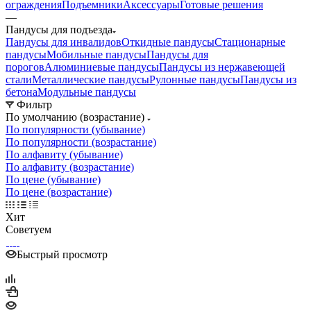
ограждения
Подъемники
Аксессуары
Готовые решения
—
Пандусы для подъезда
Пандусы для инвалидов
Откидные пандусы
Стационарные
пандусы
Мобильные пандусы
Пандусы для
порогов
Алюминиевые пандусы
Пандусы из нержавеющей
стали
Металлические пандусы
Рулонные пандусы
Пандусы из
бетона
Модульные пандусы
Фильтр
По умолчанию (возрастание)
По популярности (убывание)
По популярности (возрастание)
По алфавиту (убывание)
По алфавиту (возрастание)
По цене (убывание)
По цене (возрастание)
Хит
Советуем
Быстрый просмотр