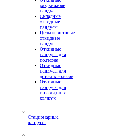
раздвижные
пандусы
Складные
откидные
пандусы
Цельнолистовые
откидные
пандусы
Откидные
пандусы для
подъезда
Откидные
пандусы для
детских колясок
Откидные
пандусы для
инвалидных
колясок
Стационарные
пандусы