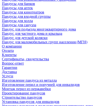
Пандусы для банков
Пандусы для аптек
Пандусы для кинотеатров
Пандусы для входной группы
Пандусы для холла
Пандусы для санузла
Пандус для подъезда многоквартирного дома
Пандус для частного дома и крыльца
Пандус для детской коляски
Пандус для маломобильных групп населения (МГН)
О компании
Оплата
Клиенты
Сертификаты, свидетельства
Вопрос-ответ
Гарантии
Доставка
Услуги
Изготовление пандуса из металла
Изготовление перил и поручней для инвалидов
Монтаж перил из нержавейки
Проектирование пандусов
Строительство пандусов
Установка пандусов для инвалидов
Установка пандусов в подъезде многоквартирного дома