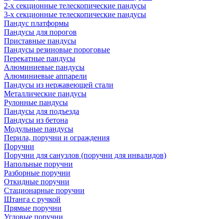
2-х секционные телескопические пандусы
3-х секционные телескопические пандусы
Пандус платформы
Пандусы для порогов
Приставные пандусы
Пандусы резиновые пороговые
Перекатные пандусы
Алюминиевые пандусы
Алюминиевые аппарели
Пандусы из нержавеющей стали
Металлические пандусы
Рулонные пандусы
Пандусы для подъезда
Пандусы из бетона
Модульные пандусы
Перила, поручни и ограждения
Поручни
Поручни для санузлов (поручни для инвалидов)
Напольные поручни
Разборные поручни
Откидные поручни
Стационарные поручни
Штанга с ручкой
Прямые поручни
Угловые поручни