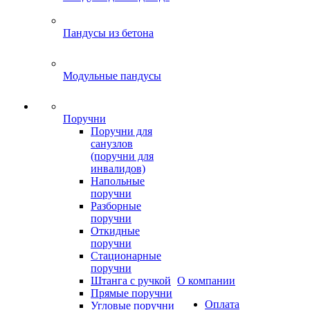
Пандусы из бетона
Модульные пандусы
Поручни
Поручни для
санузлов
(поручни для
инвалидов)
Напольные
поручни
Разборные
поручни
Откидные
поручни
Стационарные
поручни
Штанга с ручкой
О компании
Прямые поручни
Оплата
Угловые поручни