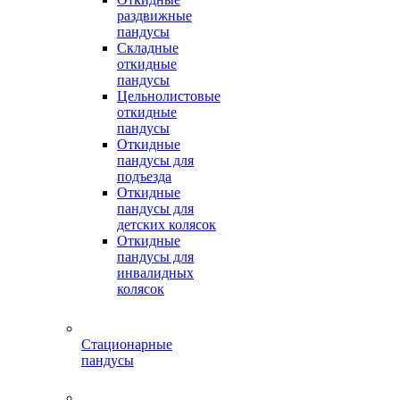
раздвижные
пандусы
Складные
откидные
пандусы
Цельнолистовые
откидные
пандусы
Откидные
пандусы для
подъезда
Откидные
пандусы для
детских колясок
Откидные
пандусы для
инвалидных
колясок
Стационарные
пандусы