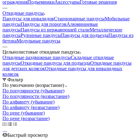
ограждения
Подъемники
Аксессуары
Готовые решения
—
Откидные пандусы
Пандусы для инвалидов
Стационарные пандусы
Мобильные
пандусы
Пандусы для порогов
Алюминиевые
пандусы
Пандусы из нержавеющей стали
Металлические
пандусы
Рулонные пандусы
Пандусы для подъезда
Пандусы из
бетона
Модульные пандусы
—
Цельнолистовые откидные пандусы
Откидные раздвижные пандусы
Складные откидные
пандусы
Откидные пандусы для подъезда
Откидные пандусы
для детских колясок
Откидные пандусы для инвалидных
колясок
Фильтр
По умолчанию (возрастание)
По популярности (убывание)
По популярности (возрастание)
По алфавиту (убывание)
По алфавиту (возрастание)
По цене (убывание)
По цене (возрастание)
Быстрый просмотр