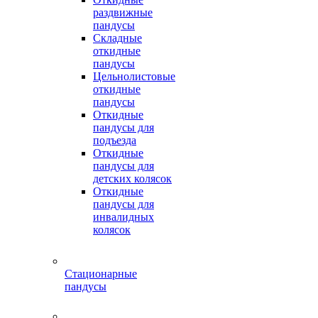
раздвижные
пандусы
Складные
откидные
пандусы
Цельнолистовые
откидные
пандусы
Откидные
пандусы для
подъезда
Откидные
пандусы для
детских колясок
Откидные
пандусы для
инвалидных
колясок
Стационарные
пандусы