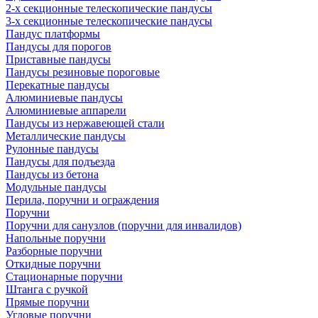
2-х секционные телескопические пандусы
3-х секционные телескопические пандусы
Пандус платформы
Пандусы для порогов
Приставные пандусы
Пандусы резиновые пороговые
Перекатные пандусы
Алюминиевые пандусы
Алюминиевые аппарели
Пандусы из нержавеющей стали
Металлические пандусы
Рулонные пандусы
Пандусы для подъезда
Пандусы из бетона
Модульные пандусы
Перила, поручни и ограждения
Поручни
Поручни для санузлов (поручни для инвалидов)
Напольные поручни
Разборные поручни
Откидные поручни
Стационарные поручни
Штанга с ручкой
Прямые поручни
Угловые поручни