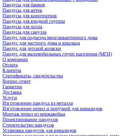
Пандусы для банков
Пандусы для аптек
Пандусы для кинотеатров
Пандусы для входной группы
Пандусы для холла
Пандусы для санузла
Пандус для подъезда многоквартирного дома
Пандус для частного дома и крыльца
Пандус для детской коляски
Пандус для маломобильных групп населения (МГН)
О компании
Оплата
Клиенты
Сертификаты, свидетельства
Вопрос-ответ
Гарантии
Доставка
Услуги
Изготовление пандуса из металла
Изготовление перил и поручней для инвалидов
Монтаж перил из нержавейки
Проектирование пандусов
Строительство пандусов
Установка пандусов для инвалидов
Установка пандусов в подъезде многоквартирного дома