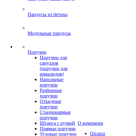
Пандусы из бетона
Модульные пандусы
Поручни
Поручни для
санузлов
(поручни для
инвалидов)
Напольные
поручни
Разборные
поручни
Откидные
поручни
Стационарные
поручни
Штанга с ручкой
О компании
Прямые поручни
Оплата
Угловые поручни