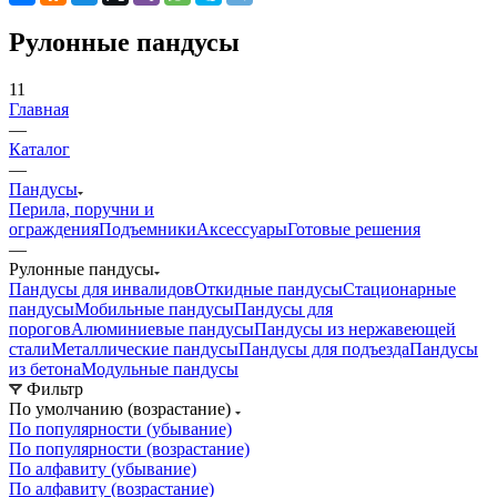
Рулонные пандусы
11
Главная
—
Каталог
—
Пандусы
Перила, поручни и
ограждения
Подъемники
Аксессуары
Готовые решения
—
Рулонные пандусы
Пандусы для инвалидов
Откидные пандусы
Стационарные
пандусы
Мобильные пандусы
Пандусы для
порогов
Алюминиевые пандусы
Пандусы из нержавеющей
стали
Металлические пандусы
Пандусы для подъезда
Пандусы
из бетона
Модульные пандусы
Фильтр
По умолчанию (возрастание)
По популярности (убывание)
По популярности (возрастание)
По алфавиту (убывание)
По алфавиту (возрастание)