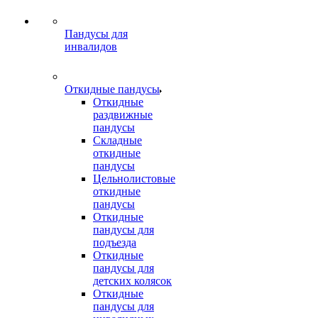
Пандусы для
инвалидов
Откидные пандусы
Откидные
раздвижные
пандусы
Складные
откидные
пандусы
Цельнолистовые
откидные
пандусы
Откидные
пандусы для
подъезда
Откидные
пандусы для
детских колясок
Откидные
пандусы для