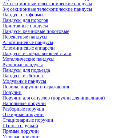
2-х секционные телескопические пандусы
3-х секционные телескопические пандусы
Пандус платформы
Пандусы для порогов
Приставные пандусы
Пандусы резиновые пороговые
Перекатные пандусы
Алюминиевые пандусы
Алюминиевые аппарели
Пандусы из нержавеющей стали
Металлические пандусы
Рулонные пандусы
Пандусы для подъезда
Пандусы из бетона
Модульные пандусы
Перила, поручни и ограждения
Поручни
Поручни для санузлов (поручни для инвалидов)
Напольные поручни
Разборные поручни
Откидные поручни
Стационарные поручни
Штанга с ручкой
Прямые поручни
Угловые поручни