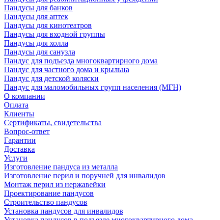
Пандусы для банков
Пандусы для аптек
Пандусы для кинотеатров
Пандусы для входной группы
Пандусы для холла
Пандусы для санузла
Пандус для подъезда многоквартирного дома
Пандус для частного дома и крыльца
Пандус для детской коляски
Пандус для маломобильных групп населения (МГН)
О компании
Оплата
Клиенты
Сертификаты, свидетельства
Вопрос-ответ
Гарантии
Доставка
Услуги
Изготовление пандуса из металла
Изготовление перил и поручней для инвалидов
Монтаж перил из нержавейки
Проектирование пандусов
Строительство пандусов
Установка пандусов для инвалидов
Установка пандусов в подъезде многоквартирного дома