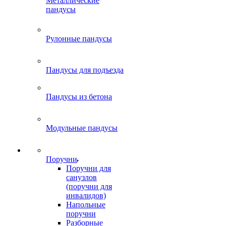
Металлические
пандусы
Рулонные пандусы
Пандусы для подъезда
Пандусы из бетона
Модульные пандусы
Поручни
Поручни для
санузлов
(поручни для
инвалидов)
Напольные
поручни
Разборные