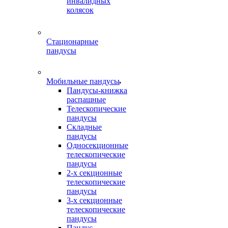
инвалидных
колясок
Стационарные
пандусы
Мобильные пандусы
Пандусы-книжка
распашные
Телескопические
пандусы
Складные
пандусы
Односекционные
телескопические
пандусы
2-х секционные
телескопические
пандусы
3-х секционные
телескопические
пандусы
Пандус