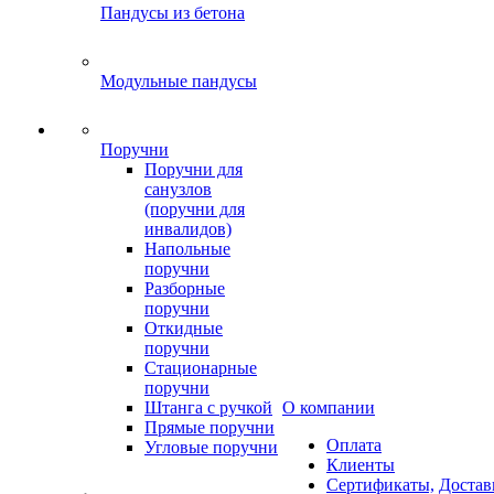
Пандусы из бетона
Модульные пандусы
Поручни
Поручни для
санузлов
(поручни для
инвалидов)
Напольные
поручни
Разборные
поручни
Откидные
поручни
Стационарные
поручни
Штанга с ручкой
О компании
Прямые поручни
Оплата
Угловые поручни
Клиенты
Сертификаты,
Достав