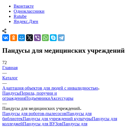
Вконтакте
Одноклассники
Rutube
Яндекс.Дзен
Пандусы для медицинских учреждений
72
Главная
—
Каталог
—
Адаптация объектов для людей с инвалидностью
Пандусы
Перила, поручни и
ограждения
Подъемники
Аксессуары
—
Пандусы для медицинских учреждений
Пандусы для роботов-пылесосов
Пандусы для
библиотек
Пандусы для учреждений культуры
Пандусы для
колледжей
Пандусы для ВУЗов
Пандусы для