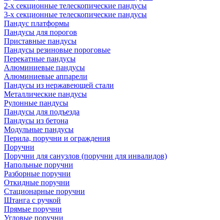
2-х секционные телескопические пандусы
3-х секционные телескопические пандусы
Пандус платформы
Пандусы для порогов
Приставные пандусы
Пандусы резиновые пороговые
Перекатные пандусы
Алюминиевые пандусы
Алюминиевые аппарели
Пандусы из нержавеющей стали
Металлические пандусы
Рулонные пандусы
Пандусы для подъезда
Пандусы из бетона
Модульные пандусы
Перила, поручни и ограждения
Поручни
Поручни для санузлов (поручни для инвалидов)
Напольные поручни
Разборные поручни
Откидные поручни
Стационарные поручни
Штанга с ручкой
Прямые поручни
Угловые поручни