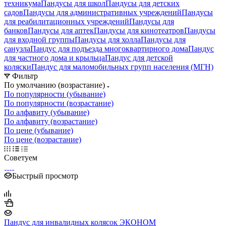
техникума
Пандусы для школ
Пандусы для детских
садов
Пандусы для административных учреждений
Пандусы
для реабилитационных учреждений
Пандусы для
банков
Пандусы для аптек
Пандусы для кинотеатров
Пандусы
для входной группы
Пандусы для холла
Пандусы для
санузла
Пандус для подъезда многоквартирного дома
Пандус
для частного дома и крыльца
Пандус для детской
коляски
Пандус для маломобильных групп населения (МГН)
Фильтр
По умолчанию (возрастание)
По популярности (убывание)
По популярности (возрастание)
По алфавиту (убывание)
По алфавиту (возрастание)
По цене (убывание)
По цене (возрастание)
Советуем
Быстрый просмотр
Пандус для инвалидных колясок ЭКОНОМ