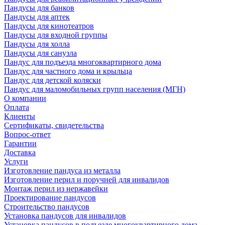
Пандусы для банков
Пандусы для аптек
Пандусы для кинотеатров
Пандусы для входной группы
Пандусы для холла
Пандусы для санузла
Пандус для подъезда многоквартирного дома
Пандус для частного дома и крыльца
Пандус для детской коляски
Пандус для маломобильных групп населения (МГН)
О компании
Оплата
Клиенты
Сертификаты, свидетельства
Вопрос-ответ
Гарантии
Доставка
Услуги
Изготовление пандуса из металла
Изготовление перил и поручней для инвалидов
Монтаж перил из нержавейки
Проектирование пандусов
Строительство пандусов
Установка пандусов для инвалидов
Установка пандусов в подъезде многоквартирного дома