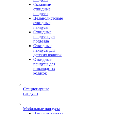
Складные
откидные
пандусы
Цельнолистовые
откидные
пандусы
Откидные
пандусы для
подъезда
Откидные
пандусы для
детских колясок
Откидные
пандусы для
инвалидных
колясок
Стационарные
пандусы
Мобильные пандусы
Пандусы-книжка