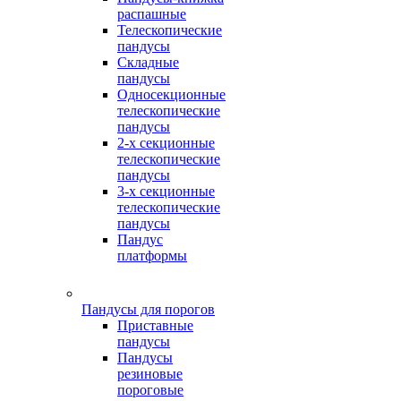
распашные
Телескопические
пандусы
Складные
пандусы
Односекционные
телескопические
пандусы
2-х секционные
телескопические
пандусы
3-х секционные
телескопические
пандусы
Пандус
платформы
Пандусы для порогов
Приставные
пандусы
Пандусы
резиновые
пороговые