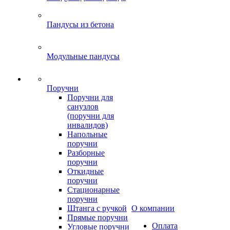
Пандусы из бетона
Модульные пандусы
Поручни
Поручни для
санузлов
(поручни для
инвалидов)
Напольные
поручни
Разборные
поручни
Откидные
поручни
Стационарные
поручни
Штанга с ручкой
О компании
Прямые поручни
Оплата
Угловые поручни