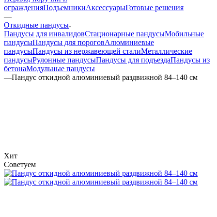
ограждения
Подъемники
Аксессуары
Готовые решения
—
Откидные пандусы
Пандусы для инвалидов
Стационарные пандусы
Мобильные
пандусы
Пандусы для порогов
Алюминиевые
пандусы
Пандусы из нержавеющей стали
Металлические
пандусы
Рулонные пандусы
Пандусы для подъезда
Пандусы из
бетона
Модульные пандусы
—
Пандус откидной алюминиевый раздвижной 84–140 см
Хит
Советуем