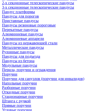
2-х секционные телескопические пандусы
3-х секционные телескопические пандусы
Пандус платформы
Пандусы для порогов
Приставные пандусы
Пандусы резиновые пороговые
Перекатные пандусы
Алюминиевые пандусы
Алюминиевые аппарели
Пандусы из нержавеющей стали
Металлические пандусы
Рулонные пандусы
Пандусы для подъезда
Пандусы из бетона
Модульные пандусы
Перила, поручни и ограждения
Поручни
Поручни для санузлов (поручни для инвалидов)
Напольные поручни
Разборные поручни
Откидные поручни
Стационарные поручни
Штанга с ручкой
Прямые поручни
Угловые поручни