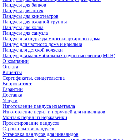
Пандусы для банков
Пандусы для аптек
Пандусы для кинотеатров
Пандусы для входной группы
Пандусы для холла
Пандусы для санузла
Пандус для подъезда многоквартирного дома
Пандус для частного дома и крыльца
Пандус для детской коляски
Пандус для маломобильных групп населения (МГН)
О компании
Оплата
Клиенты
Сертификаты, свидетельства
Вопрос-ответ
Гарантии
Доставка
Услуги
Изготовление пандуса из металла
Изготовление перил и поручней для инвалидов
Монтаж перил из нержавейки
Проектирование пандусов
Строительство пандусов
Установка пандусов для инвалидов
Установка пандусов в подъезде многоквартирного дома