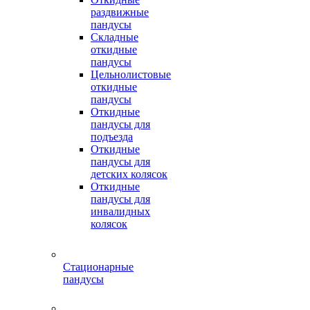
раздвижные
пандусы
Складные
откидные
пандусы
Цельнолистовые
откидные
пандусы
Откидные
пандусы для
подъезда
Откидные
пандусы для
детских колясок
Откидные
пандусы для
инвалидных
колясок
Стационарные
пандусы