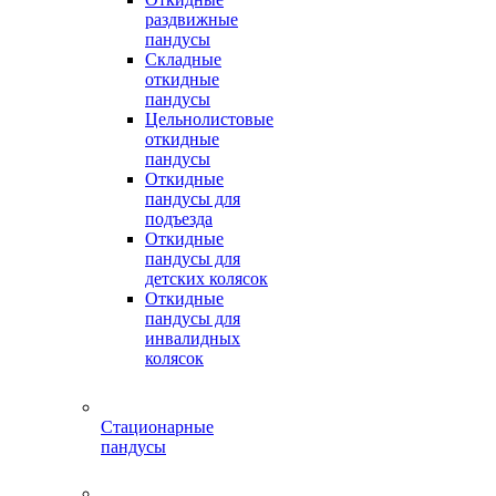
раздвижные
пандусы
Складные
откидные
пандусы
Цельнолистовые
откидные
пандусы
Откидные
пандусы для
подъезда
Откидные
пандусы для
детских колясок
Откидные
пандусы для
инвалидных
колясок
Стационарные
пандусы