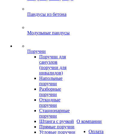
Пандусы из бетона
Модульные пандусы
Поручни
Поручни для
санузлов
(поручни для
инвалидов)
Напольные
поручни
Разборные
поручни
Откидные
поручни
Стационарные
поручни
Штанга с ручкой
О компании
Прямые поручни
Оплата
Угловые поручни