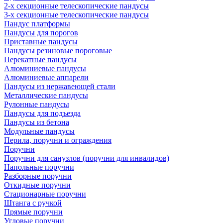
2-х секционные телескопические пандусы
3-х секционные телескопические пандусы
Пандус платформы
Пандусы для порогов
Приставные пандусы
Пандусы резиновые пороговые
Перекатные пандусы
Алюминиевые пандусы
Алюминиевые аппарели
Пандусы из нержавеющей стали
Металлические пандусы
Рулонные пандусы
Пандусы для подъезда
Пандусы из бетона
Модульные пандусы
Перила, поручни и ограждения
Поручни
Поручни для санузлов (поручни для инвалидов)
Напольные поручни
Разборные поручни
Откидные поручни
Стационарные поручни
Штанга с ручкой
Прямые поручни
Угловые поручни