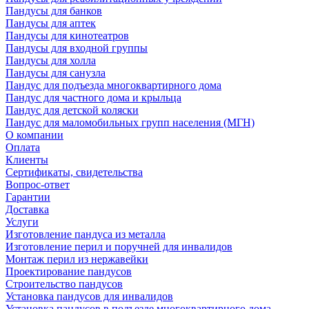
Пандусы для банков
Пандусы для аптек
Пандусы для кинотеатров
Пандусы для входной группы
Пандусы для холла
Пандусы для санузла
Пандус для подъезда многоквартирного дома
Пандус для частного дома и крыльца
Пандус для детской коляски
Пандус для маломобильных групп населения (МГН)
О компании
Оплата
Клиенты
Сертификаты, свидетельства
Вопрос-ответ
Гарантии
Доставка
Услуги
Изготовление пандуса из металла
Изготовление перил и поручней для инвалидов
Монтаж перил из нержавейки
Проектирование пандусов
Строительство пандусов
Установка пандусов для инвалидов
Установка пандусов в подъезде многоквартирного дома