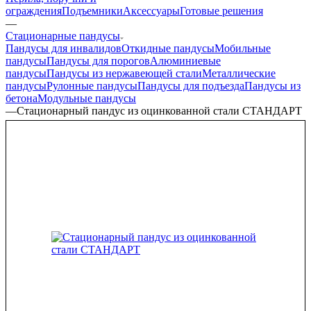
ограждения
Подъемники
Аксессуары
Готовые решения
—
Стационарные пандусы
Пандусы для инвалидов
Откидные пандусы
Мобильные
пандусы
Пандусы для порогов
Алюминиевые
пандусы
Пандусы из нержавеющей стали
Металлические
пандусы
Рулонные пандусы
Пандусы для подъезда
Пандусы из
бетона
Модульные пандусы
—
Стационарный пандус из оцинкованной стали СТАНДАРТ