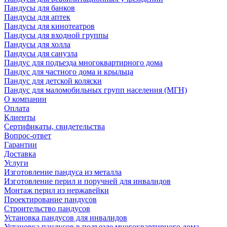
Пандусы для банков
Пандусы для аптек
Пандусы для кинотеатров
Пандусы для входной группы
Пандусы для холла
Пандусы для санузла
Пандус для подъезда многоквартирного дома
Пандус для частного дома и крыльца
Пандус для детской коляски
Пандус для маломобильных групп населения (МГН)
О компании
Оплата
Клиенты
Сертификаты, свидетельства
Вопрос-ответ
Гарантии
Доставка
Услуги
Изготовление пандуса из металла
Изготовление перил и поручней для инвалидов
Монтаж перил из нержавейки
Проектирование пандусов
Строительство пандусов
Установка пандусов для инвалидов
Установка пандусов в подъезде многоквартирного дома