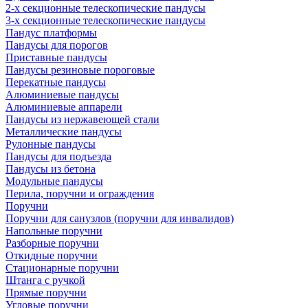
2-х секционные телескопические пандусы
3-х секционные телескопические пандусы
Пандус платформы
Пандусы для порогов
Приставные пандусы
Пандусы резиновые пороговые
Перекатные пандусы
Алюминиевые пандусы
Алюминиевые аппарели
Пандусы из нержавеющей стали
Металлические пандусы
Рулонные пандусы
Пандусы для подъезда
Пандусы из бетона
Модульные пандусы
Перила, поручни и ограждения
Поручни
Поручни для санузлов (поручни для инвалидов)
Напольные поручни
Разборные поручни
Откидные поручни
Стационарные поручни
Штанга с ручкой
Прямые поручни
Угловые поручни