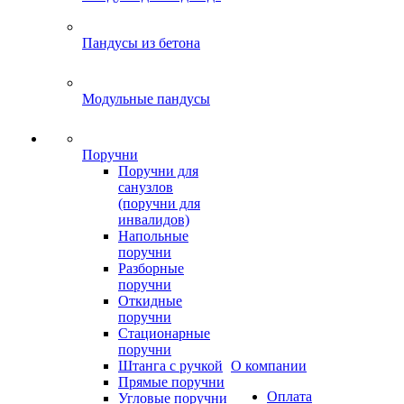
Пандусы из бетона
Модульные пандусы
Поручни
Поручни для
санузлов
(поручни для
инвалидов)
Напольные
поручни
Разборные
поручни
Откидные
поручни
Стационарные
поручни
Штанга с ручкой
О компании
Прямые поручни
Оплата
Угловые поручни