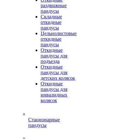
раздвижные
пандусы
Складные
откидные
пандусы
Цельнолистовые
откидные
пандусы
Откидные
пандусы для
подъезда
Откидные
пандусы для
детских колясок
Откидные
пандусы для
инвалидных
колясок
Стационарные
пандусы