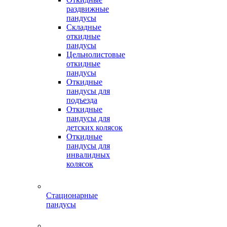
раздвижные
пандусы
Складные
откидные
пандусы
Цельнолистовые
откидные
пандусы
Откидные
пандусы для
подъезда
Откидные
пандусы для
детских колясок
Откидные
пандусы для
инвалидных
колясок
Стационарные
пандусы