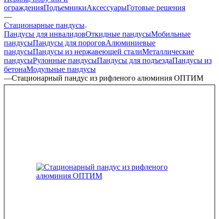
ограждения
Подъемники
Аксессуары
Готовые решения
—
Стационарные пандусы
Пандусы для инвалидов
Откидные пандусы
Мобильные
пандусы
Пандусы для порогов
Алюминиевые
пандусы
Пандусы из нержавеющей стали
Металлические
пандусы
Рулонные пандусы
Пандусы для подъезда
Пандусы из
бетона
Модульные пандусы
—
Стационарный пандус из рифленого алюминия ОПТИМ