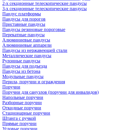
2-х секционные телескопические пандусы
3-х секционные телескопические пандусы
Пандус платформы
Пандусы для порогов
Приставные пандусы
Пандусы резиновые пороговые
Перекатные пандусы
Алюминиевые пандусы
Алюминиевые аппарели
Пандусы из нержавеющей стали
Металлические пандусы
Рулонные пандусы
Пандусы для подъезда
Пандусы из бетона
Модульные пандусы
Перила, поручни и ограждения
Поручни
Поручни для санузлов (поручни для инвалидов)
Напольные поручни
Разборные поручни
Откидные поручни
Стационарные поручни
Штанга с ручкой
Прямые поручни
Угловые поручни