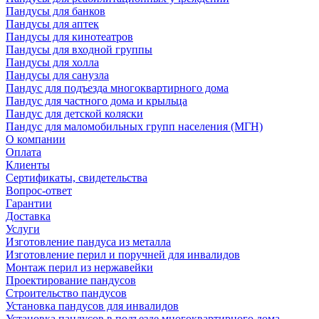
Пандусы для банков
Пандусы для аптек
Пандусы для кинотеатров
Пандусы для входной группы
Пандусы для холла
Пандусы для санузла
Пандус для подъезда многоквартирного дома
Пандус для частного дома и крыльца
Пандус для детской коляски
Пандус для маломобильных групп населения (МГН)
О компании
Оплата
Клиенты
Сертификаты, свидетельства
Вопрос-ответ
Гарантии
Доставка
Услуги
Изготовление пандуса из металла
Изготовление перил и поручней для инвалидов
Монтаж перил из нержавейки
Проектирование пандусов
Строительство пандусов
Установка пандусов для инвалидов
Установка пандусов в подъезде многоквартирного дома