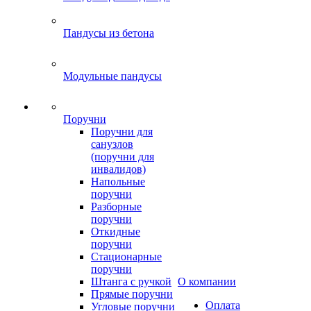
Пандусы из бетона
Модульные пандусы
Поручни
Поручни для
санузлов
(поручни для
инвалидов)
Напольные
поручни
Разборные
поручни
Откидные
поручни
Стационарные
поручни
Штанга с ручкой
О компании
Прямые поручни
Оплата
Угловые поручни