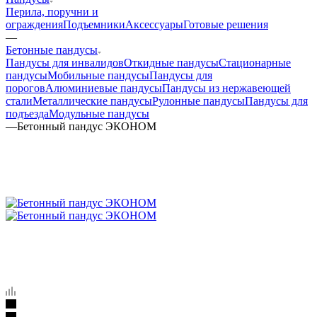
Перила, поручни и
ограждения
Подъемники
Аксессуары
Готовые решения
—
Бетонные пандусы
Пандусы для инвалидов
Откидные пандусы
Стационарные
пандусы
Мобильные пандусы
Пандусы для
порогов
Алюминиевые пандусы
Пандусы из нержавеющей
стали
Металлические пандусы
Рулонные пандусы
Пандусы для
подъезда
Модульные пандусы
—
Бетонный пандус ЭКОНОМ