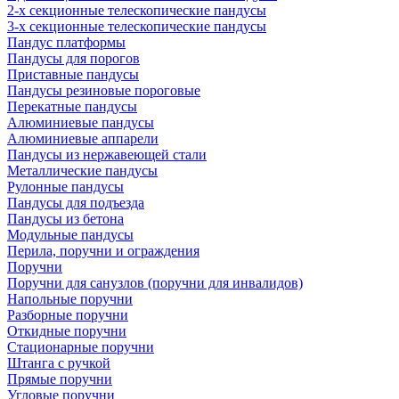
2-х секционные телескопические пандусы
3-х секционные телескопические пандусы
Пандус платформы
Пандусы для порогов
Приставные пандусы
Пандусы резиновые пороговые
Перекатные пандусы
Алюминиевые пандусы
Алюминиевые аппарели
Пандусы из нержавеющей стали
Металлические пандусы
Рулонные пандусы
Пандусы для подъезда
Пандусы из бетона
Модульные пандусы
Перила, поручни и ограждения
Поручни
Поручни для санузлов (поручни для инвалидов)
Напольные поручни
Разборные поручни
Откидные поручни
Стационарные поручни
Штанга с ручкой
Прямые поручни
Угловые поручни