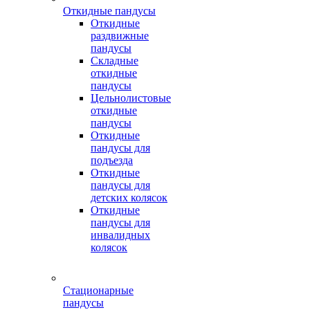
Откидные пандусы
Откидные
раздвижные
пандусы
Складные
откидные
пандусы
Цельнолистовые
откидные
пандусы
Откидные
пандусы для
подъезда
Откидные
пандусы для
детских колясок
Откидные
пандусы для
инвалидных
колясок
Стационарные
пандусы