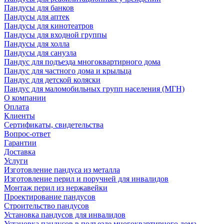
Пандусы для банков
Пандусы для аптек
Пандусы для кинотеатров
Пандусы для входной группы
Пандусы для холла
Пандусы для санузла
Пандус для подъезда многоквартирного дома
Пандус для частного дома и крыльца
Пандус для детской коляски
Пандус для маломобильных групп населения (МГН)
О компании
Оплата
Клиенты
Сертификаты, свидетельства
Вопрос-ответ
Гарантии
Доставка
Услуги
Изготовление пандуса из металла
Изготовление перил и поручней для инвалидов
Монтаж перил из нержавейки
Проектирование пандусов
Строительство пандусов
Установка пандусов для инвалидов
Установка пандусов в подъезде многоквартирного дома