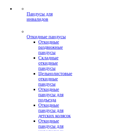
Пандусы для
инвалидов
Откидные пандусы
Откидные
раздвижные
пандусы
Складные
откидные
пандусы
Цельнолистовые
откидные
пандусы
Откидные
пандусы для
подъезда
Откидные
пандусы для
детских колясок
Откидные
пандусы для