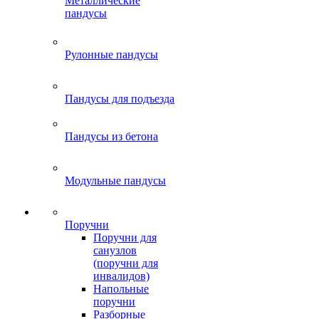
Металлические
пандусы
Рулонные пандусы
Пандусы для подъезда
Пандусы из бетона
Модульные пандусы
Поручни
Поручни для
санузлов
(поручни для
инвалидов)
Напольные
поручни
Разборные