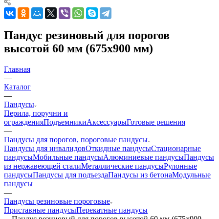
Пандус резиновый для порогов
высотой 60 мм (675х900 мм)
Главная
—
Каталог
—
Пандусы
Перила, поручни и
ограждения
Подъемники
Аксессуары
Готовые решения
—
Пандусы для порогов, пороговые пандусы
Пандусы для инвалидов
Откидные пандусы
Стационарные
пандусы
Мобильные пандусы
Алюминиевые пандусы
Пандусы
из нержавеющей стали
Металлические пандусы
Рулонные
пандусы
Пандусы для подъезда
Пандусы из бетона
Модульные
пандусы
—
Пандусы резиновые пороговые
Приставные пандусы
Перекатные пандусы
—
Пандус резиновый для порогов высотой 60 мм (675х900