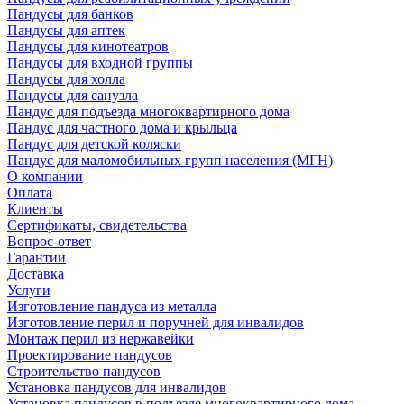
Пандусы для банков
Пандусы для аптек
Пандусы для кинотеатров
Пандусы для входной группы
Пандусы для холла
Пандусы для санузла
Пандус для подъезда многоквартирного дома
Пандус для частного дома и крыльца
Пандус для детской коляски
Пандус для маломобильных групп населения (МГН)
О компании
Оплата
Клиенты
Сертификаты, свидетельства
Вопрос-ответ
Гарантии
Доставка
Услуги
Изготовление пандуса из металла
Изготовление перил и поручней для инвалидов
Монтаж перил из нержавейки
Проектирование пандусов
Строительство пандусов
Установка пандусов для инвалидов
Установка пандусов в подъезде многоквартирного дома