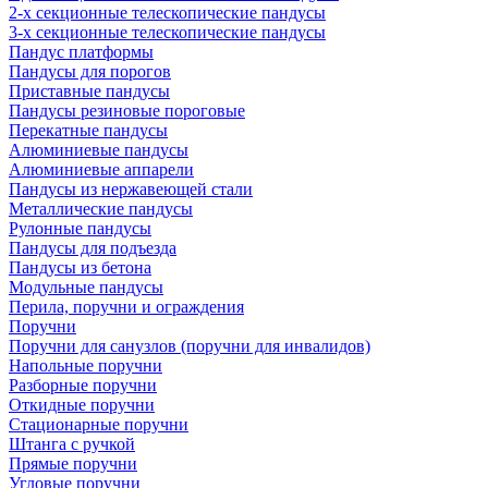
2-х секционные телескопические пандусы
3-х секционные телескопические пандусы
Пандус платформы
Пандусы для порогов
Приставные пандусы
Пандусы резиновые пороговые
Перекатные пандусы
Алюминиевые пандусы
Алюминиевые аппарели
Пандусы из нержавеющей стали
Металлические пандусы
Рулонные пандусы
Пандусы для подъезда
Пандусы из бетона
Модульные пандусы
Перила, поручни и ограждения
Поручни
Поручни для санузлов (поручни для инвалидов)
Напольные поручни
Разборные поручни
Откидные поручни
Стационарные поручни
Штанга с ручкой
Прямые поручни
Угловые поручни