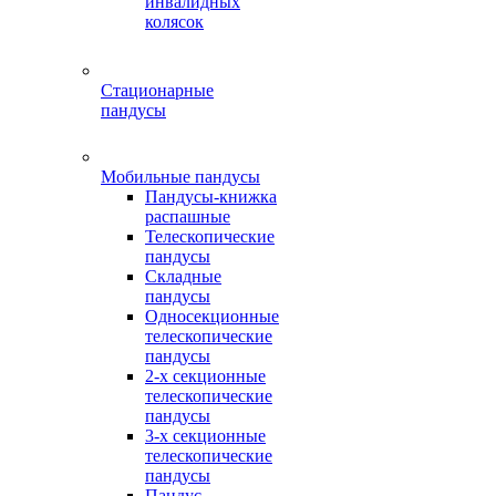
инвалидных
колясок
Стационарные
пандусы
Мобильные пандусы
Пандусы-книжка
распашные
Телескопические
пандусы
Складные
пандусы
Односекционные
телескопические
пандусы
2-х секционные
телескопические
пандусы
3-х секционные
телескопические
пандусы
Пандус