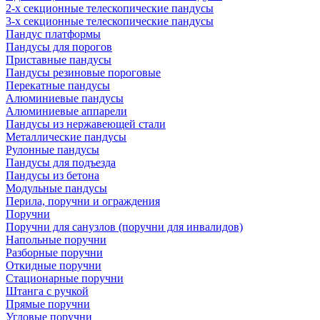
2-х секционные телескопические пандусы
3-х секционные телескопические пандусы
Пандус платформы
Пандусы для порогов
Приставные пандусы
Пандусы резиновые пороговые
Перекатные пандусы
Алюминиевые пандусы
Алюминиевые аппарели
Пандусы из нержавеющей стали
Металлические пандусы
Рулонные пандусы
Пандусы для подъезда
Пандусы из бетона
Модульные пандусы
Перила, поручни и ограждения
Поручни
Поручни для санузлов (поручни для инвалидов)
Напольные поручни
Разборные поручни
Откидные поручни
Стационарные поручни
Штанга с ручкой
Прямые поручни
Угловые поручни