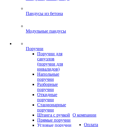
Пандусы из бетона
Модульные пандусы
Поручни
Поручни для
санузлов
(поручни для
инвалидов)
Напольные
поручни
Разборные
поручни
Откидные
поручни
Стационарные
поручни
Штанга с ручкой
О компании
Прямые поручни
Оплата
Угловые поручни