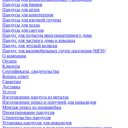
Пандусы для банков
Пандусы для аптек
Пандусы для кинотеатров
Пандусы для входной группы
Пандусы для холла
Пандусы для санузла
Пандус для подъезда многоквартирного дома
Пандус для частного дома и крыльца
Пандус для детской коляски
Пандус для маломобильных групп населения (МГН)
О компании
Оплата
Клиенты
Сертификаты, свидетельства
Вопрос-ответ
Гарантии
Доставка
Услуги
Изготовление пандуса из металла
Изготовление перил и поручней для инвалидов
Монтаж перил из нержавейки
Проектирование пандусов
Строительство пандусов
Установка пандусов для инвалидов
Установка пандусов в подъезде многоквартирного дома