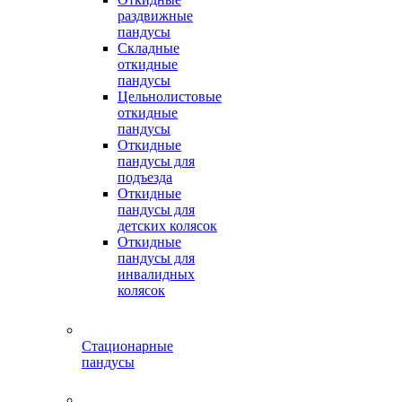
раздвижные
пандусы
Складные
откидные
пандусы
Цельнолистовые
откидные
пандусы
Откидные
пандусы для
подъезда
Откидные
пандусы для
детских колясок
Откидные
пандусы для
инвалидных
колясок
Стационарные
пандусы