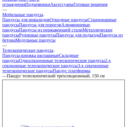
ограждения
Подъемники
Аксессуары
Готовые решения
—
Мобильные пандусы
Пандусы для инвалидов
Откидные пандусы
Стационарные
пандусы
Пандусы для порогов
Алюминиевые
пандусы
Пандусы из нержавеющей стали
Металлические
пандусы
Рулонные пандусы
Пандусы для подъезда
Пандусы из
бетона
Модульные пандусы
—
Телескопические пандусы
Пандусы-книжка распашные
Складные
пандусы
Односекционные телескопические пандусы
2-х
секционные телескопические пандусы
3-х секционные
телескопические пандусы
Пандус платформы
—
Пандус телескопический трехсекционный, 150 см