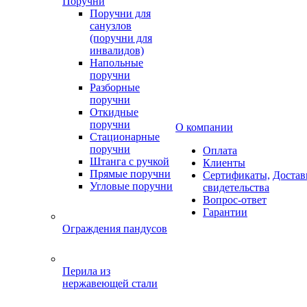
Поручни
Поручни для
санузлов
(поручни для
инвалидов)
Напольные
поручни
Разборные
поручни
Откидные
поручни
О компании
Стационарные
поручни
Оплата
Штанга с ручкой
Клиенты
Прямые поручни
Сертификаты,
Достав
Угловые поручни
свидетельства
Вопрос-ответ
Гарантии
Ограждения пандусов
Перила из
нержавеющей стали