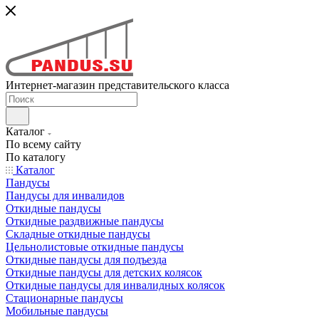
Интернет-магазин представительского класса
Каталог
По всему сайту
По каталогу
Каталог
Пандусы
Пандусы для инвалидов
Откидные пандусы
Откидные раздвижные пандусы
Складные откидные пандусы
Цельнолистовые откидные пандусы
Откидные пандусы для подъезда
Откидные пандусы для детских колясок
Откидные пандусы для инвалидных колясок
Стационарные пандусы
Мобильные пандусы