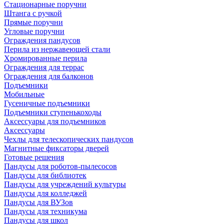
Стационарные поручни
Штанга с ручкой
Прямые поручни
Угловые поручни
Ограждения пандусов
Перила из нержавеющей стали
Хромированные перила
Ограждения для террас
Ограждения для балконов
Подъемники
Мобильные
Гусеничные подъемники
Подъемники ступенькоходы
Аксессуары для подъемников
Аксессуары
Чехлы для телескопических пандусов
Магнитные фиксаторы дверей
Готовые решения
Пандусы для роботов-пылесосов
Пандусы для библиотек
Пандусы для учреждений культуры
Пандусы для колледжей
Пандусы для ВУЗов
Пандусы для техникума
Пандусы для школ