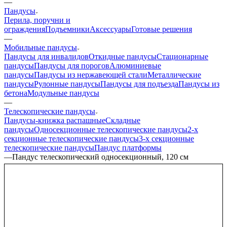
—
Пандусы
Перила, поручни и
ограждения
Подъемники
Аксессуары
Готовые решения
—
Мобильные пандусы
Пандусы для инвалидов
Откидные пандусы
Стационарные
пандусы
Пандусы для порогов
Алюминиевые
пандусы
Пандусы из нержавеющей стали
Металлические
пандусы
Рулонные пандусы
Пандусы для подъезда
Пандусы из
бетона
Модульные пандусы
—
Телескопические пандусы
Пандусы-книжка распашные
Складные
пандусы
Односекционные телескопические пандусы
2-х
секционные телескопические пандусы
3-х секционные
телескопические пандусы
Пандус платформы
—
Пандус телескопический односекционный, 120 см