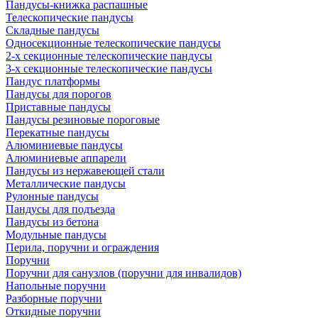
Пандусы-книжка распашные
Телескопические пандусы
Складные пандусы
Односекционные телескопические пандусы
2-х секционные телескопические пандусы
3-х секционные телескопические пандусы
Пандус платформы
Пандусы для порогов
Приставные пандусы
Пандусы резиновые пороговые
Перекатные пандусы
Алюминиевые пандусы
Алюминиевые аппарели
Пандусы из нержавеющей стали
Металлические пандусы
Рулонные пандусы
Пандусы для подъезда
Пандусы из бетона
Модульные пандусы
Перила, поручни и ограждения
Поручни
Поручни для санузлов (поручни для инвалидов)
Напольные поручни
Разборные поручни
Откидные поручни