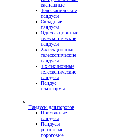
распашные
Телескопические
пандусы
Складные
пандусы
Односекционные
телескопические
пандусы
2-х секционные
телескопические
пандусы
3-х секционные
телескопические
пандусы
Пандус
платформы
Пандусы для порогов
Приставные
пандусы
Пандусы
резиновые
пороговые