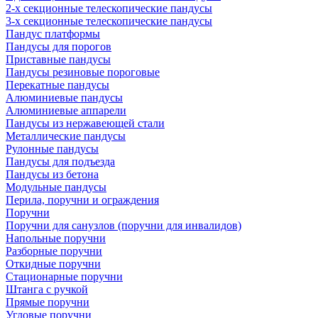
2-х секционные телескопические пандусы
3-х секционные телескопические пандусы
Пандус платформы
Пандусы для порогов
Приставные пандусы
Пандусы резиновые пороговые
Перекатные пандусы
Алюминиевые пандусы
Алюминиевые аппарели
Пандусы из нержавеющей стали
Металлические пандусы
Рулонные пандусы
Пандусы для подъезда
Пандусы из бетона
Модульные пандусы
Перила, поручни и ограждения
Поручни
Поручни для санузлов (поручни для инвалидов)
Напольные поручни
Разборные поручни
Откидные поручни
Стационарные поручни
Штанга с ручкой
Прямые поручни
Угловые поручни