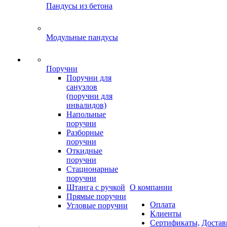
Пандусы из бетона
Модульные пандусы
Поручни
Поручни для
санузлов
(поручни для
инвалидов)
Напольные
поручни
Разборные
поручни
Откидные
поручни
Стационарные
поручни
Штанга с ручкой
О компании
Прямые поручни
Оплата
Угловые поручни
Клиенты
Сертификаты,
Достав