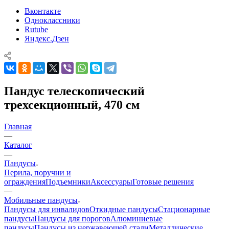
Вконтакте
Одноклассники
Rutube
Яндекс.Дзен
Пандус телескопический
трехсекционный, 470 см
Главная
—
Каталог
—
Пандусы
Перила, поручни и
ограждения
Подъемники
Аксессуары
Готовые решения
—
Мобильные пандусы
Пандусы для инвалидов
Откидные пандусы
Стационарные
пандусы
Пандусы для порогов
Алюминиевые
пандусы
Пандусы из нержавеющей стали
Металлические