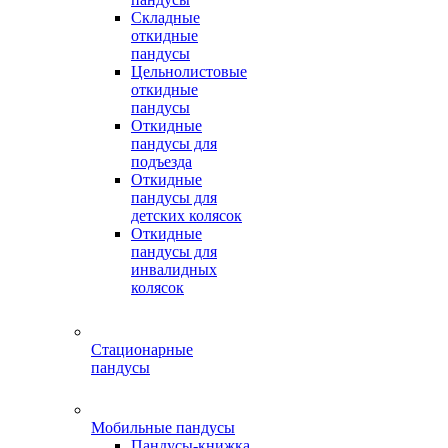
Складные
откидные
пандусы
Цельнолистовые
откидные
пандусы
Откидные
пандусы для
подъезда
Откидные
пандусы для
детских колясок
Откидные
пандусы для
инвалидных
колясок
Стационарные
пандусы
Мобильные пандусы
Пандусы-книжка