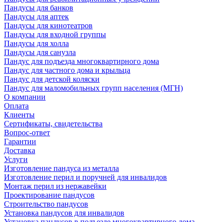
Пандусы для банков
Пандусы для аптек
Пандусы для кинотеатров
Пандусы для входной группы
Пандусы для холла
Пандусы для санузла
Пандус для подъезда многоквартирного дома
Пандус для частного дома и крыльца
Пандус для детской коляски
Пандус для маломобильных групп населения (МГН)
О компании
Оплата
Клиенты
Сертификаты, свидетельства
Вопрос-ответ
Гарантии
Доставка
Услуги
Изготовление пандуса из металла
Изготовление перил и поручней для инвалидов
Монтаж перил из нержавейки
Проектирование пандусов
Строительство пандусов
Установка пандусов для инвалидов
Установка пандусов в подъезде многоквартирного дома