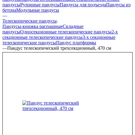
пандусы
Рулонные пандусы
Пандусы для подъезда
Пандусы из
бетона
Модульные пандусы
—
Телескопические пандусы
Пандусы-книжка распашные
Складные
пандусы
Односекционные телескопические пандусы
2-х
секционные телескопические пандусы
3-х секционные
телескопические пандусы
Пандус платформы
—
Пандус телескопический трехсекционный, 470 см