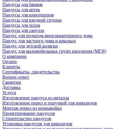
Пандусы для банков
Пандусы для аптек
Пандусы для кинотеатров
Пандусы для входной группы
Пандусы для холла
Пандусы для санузла
Пандус для подъезда многоквартирного дома
Пандус для частного дома и крыльца
Пандус для детской коляски
Пандус для маломобильных групп населения (МГН)
О компании
Оплата
Клиенты
Сертификаты, свидетельства
Вопрос-ответ
Гарантии
Доставка
Услуги
Изготовление пандуса из металла
Изготовление перил и поручней для инвалидов
Монтаж перил из нержавейки
Проектирование пандусов
Строительство пандусов
Установка пандусов для инвалидов
Установка пандусов в подъезде многоквартирного дома