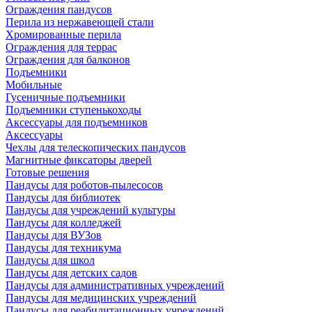
Ограждения пандусов
Перила из нержавеющей стали
Хромированные перила
Ограждения для террас
Ограждения для балконов
Подъемники
Мобильные
Гусеничные подъемники
Подъемники ступенькоходы
Аксессуары для подъемников
Аксессуары
Чехлы для телескопических пандусов
Магнитные фиксаторы дверей
Готовые решения
Пандусы для роботов-пылесосов
Пандусы для библиотек
Пандусы для учреждений культуры
Пандусы для колледжей
Пандусы для ВУЗов
Пандусы для техникума
Пандусы для школ
Пандусы для детских садов
Пандусы для административных учреждений
Пандусы для медицинских учреждений
Пандусы для реабилитационных учреждений