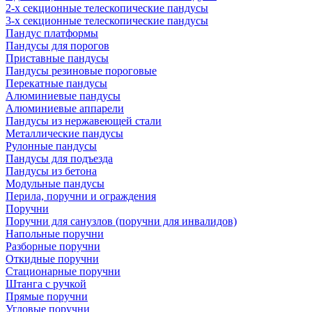
2-х секционные телескопические пандусы
3-х секционные телескопические пандусы
Пандус платформы
Пандусы для порогов
Приставные пандусы
Пандусы резиновые пороговые
Перекатные пандусы
Алюминиевые пандусы
Алюминиевые аппарели
Пандусы из нержавеющей стали
Металлические пандусы
Рулонные пандусы
Пандусы для подъезда
Пандусы из бетона
Модульные пандусы
Перила, поручни и ограждения
Поручни
Поручни для санузлов (поручни для инвалидов)
Напольные поручни
Разборные поручни
Откидные поручни
Стационарные поручни
Штанга с ручкой
Прямые поручни
Угловые поручни