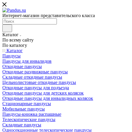
Интернет-магазин представительского класса
Каталог
По всему сайту
По каталогу
Каталог
Пандусы
Пандусы для инвалидов
Откидные пандусы
Откидные раздвижные пандусы
Складные откидные пандусы
Цельнолистовые откидные пандусы
Откидные пандусы для подъезда
Откидные пандусы для детских колясок
Откидные пандусы для инвалидных колясок
Стационарные пандусы
Мобильные пандусы
Пандусы-книжка распашные
Телескопические пандусы
Складные пандусы
Односекционные телескопические пандусы