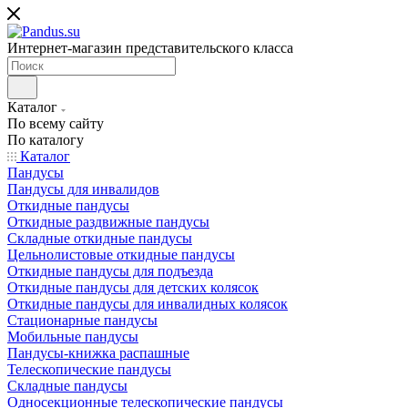
Интернет-магазин представительского класса
Каталог
По всему сайту
По каталогу
Каталог
Пандусы
Пандусы для инвалидов
Откидные пандусы
Откидные раздвижные пандусы
Складные откидные пандусы
Цельнолистовые откидные пандусы
Откидные пандусы для подъезда
Откидные пандусы для детских колясок
Откидные пандусы для инвалидных колясок
Стационарные пандусы
Мобильные пандусы
Пандусы-книжка распашные
Телескопические пандусы
Складные пандусы
Односекционные телескопические пандусы