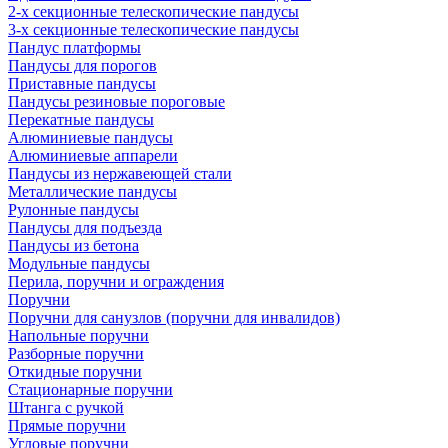
2-х секционные телескопические пандусы
3-х секционные телескопические пандусы
Пандус платформы
Пандусы для порогов
Приставные пандусы
Пандусы резиновые пороговые
Перекатные пандусы
Алюминиевые пандусы
Алюминиевые аппарели
Пандусы из нержавеющей стали
Металлические пандусы
Рулонные пандусы
Пандусы для подъезда
Пандусы из бетона
Модульные пандусы
Перила, поручни и ограждения
Поручни
Поручни для санузлов (поручни для инвалидов)
Напольные поручни
Разборные поручни
Откидные поручни
Стационарные поручни
Штанга с ручкой
Прямые поручни
Угловые поручни