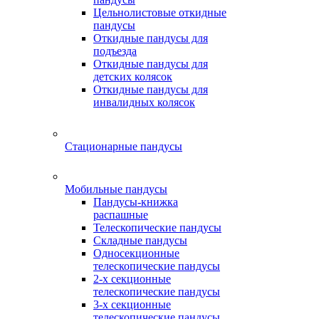
Цельнолистовые откидные
пандусы
Откидные пандусы для
подъезда
Откидные пандусы для
детских колясок
Откидные пандусы для
инвалидных колясок
Стационарные пандусы
Мобильные пандусы
Пандусы-книжка
распашные
Телескопические пандусы
Складные пандусы
Односекционные
телескопические пандусы
2-х секционные
телескопические пандусы
3-х секционные
телескопические пандусы