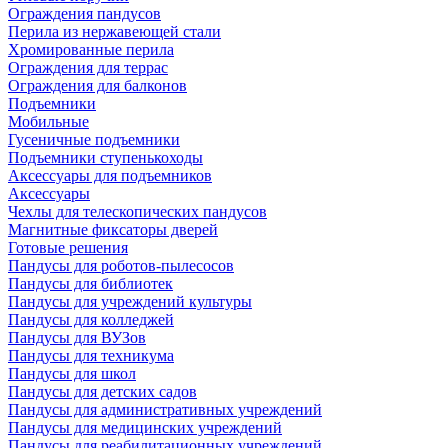
Ограждения пандусов
Перила из нержавеющей стали
Хромированные перила
Ограждения для террас
Ограждения для балконов
Подъемники
Мобильные
Гусеничные подъемники
Подъемники ступенькоходы
Аксессуары для подъемников
Аксессуары
Чехлы для телескопических пандусов
Магнитные фиксаторы дверей
Готовые решения
Пандусы для роботов-пылесосов
Пандусы для библиотек
Пандусы для учреждений культуры
Пандусы для колледжей
Пандусы для ВУЗов
Пандусы для техникума
Пандусы для школ
Пандусы для детских садов
Пандусы для административных учреждений
Пандусы для медицинских учреждений
Пандусы для реабилитационных учреждений