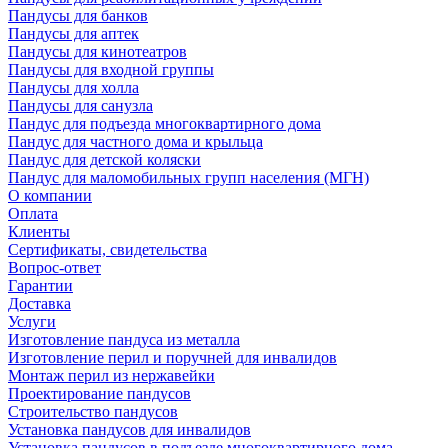
Пандусы для банков
Пандусы для аптек
Пандусы для кинотеатров
Пандусы для входной группы
Пандусы для холла
Пандусы для санузла
Пандус для подъезда многоквартирного дома
Пандус для частного дома и крыльца
Пандус для детской коляски
Пандус для маломобильных групп населения (МГН)
О компании
Оплата
Клиенты
Сертификаты, свидетельства
Вопрос-ответ
Гарантии
Доставка
Услуги
Изготовление пандуса из металла
Изготовление перил и поручней для инвалидов
Монтаж перил из нержавейки
Проектирование пандусов
Строительство пандусов
Установка пандусов для инвалидов
Установка пандусов в подъезде многоквартирного дома