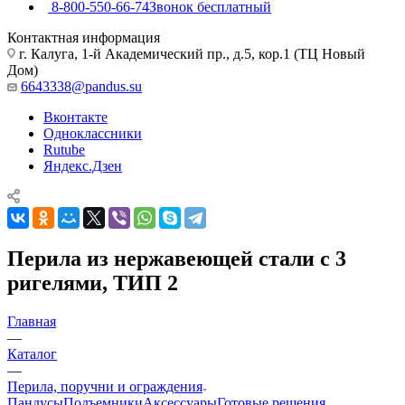
8-800-550-66-74
Звонок бесплатный
Контактная информация
г. Калуга, 1-й Академический пр., д.5, кор.1 (ТЦ Новый
Дом)
6643338@pandus.su
Вконтакте
Одноклассники
Rutube
Яндекс.Дзен
Перила из нержавеющей стали с 3
ригелями, ТИП 2
Главная
—
Каталог
—
Перила, поручни и ограждения
Пандусы
Подъемники
Аксессуары
Готовые решения