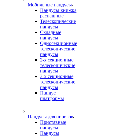
Мобильные пандусы
Пандусы-книжка
распашные
Телескопические
пандусы
Складные
пандусы
Односекционные
телескопические
пандусы
2-х секционные
телескопические
пандусы
3-х секционные
телескопические
пандусы
Пандус
платформы
Пандусы для порогов
Приставные
пандусы
Пандусы