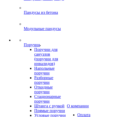
Пандусы из бетона
Модульные пандусы
Поручни
Поручни для
санузлов
(поручни для
инвалидов)
Напольные
поручни
Разборные
поручни
Откидные
поручни
Стационарные
поручни
Штанга с ручкой
О компании
Прямые поручни
Оплата
Угловые поручни