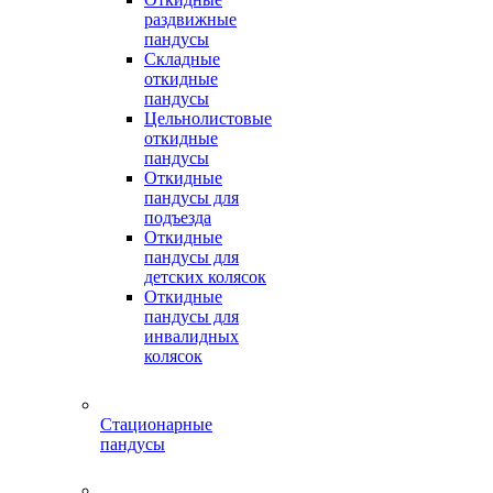
раздвижные
пандусы
Складные
откидные
пандусы
Цельнолистовые
откидные
пандусы
Откидные
пандусы для
подъезда
Откидные
пандусы для
детских колясок
Откидные
пандусы для
инвалидных
колясок
Стационарные
пандусы