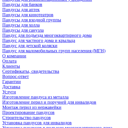
Пандусы для банков
Пандусы для аптек
Пандусы для кинотеатров
Пандусы для входной группы
Пандусы для холла
Пандусы для санузла
Пандус для подъезда многоквартирного дома
Пандус для частного дома и крыльца
Пандус для детской коляски
Пандус для маломобильных групп населения (МГН)
О компании
Оплата
Клиенты
Сертификаты, свидетельства
Вопрос-ответ
Гарантии
Доставка
Услуги
Изготовление пандуса из металла
Изготовление перил и поручней для инвалидов
Монтаж перил из нержавейки
Проектирование пандусов
Строительство пандусов
Установка пандусов для инвалидов
Установка пандусов в подъезде многоквартирного дома