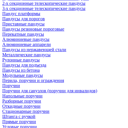
2-х секционные телескопические пандусы
3-х секционные телескопические пандусы
Пандус платформы
Пандусы для порогов
Приставные пандусы
Пандусы резиновые пороговые
Перекатные пандусы
Алюминиевые пандусы
Алюминиевые аппарели
Пандусы из нержавеющей стали
Металлические пандусы
Рулонные пандусы
Пандусы для подъезда
Пандусы из бетона
Модульные пандусы
Перила, поручни и ограждения
Поручни
Поручни для санузлов (поручни для инвалидов)
Напольные поручни
Разборные поручни
Откидные поручни
Стационарные поручни
Штанга с ручкой
Прямые поручни
Угловые поручни