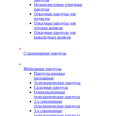
Цельнолистовые откидные
пандусы
Откидные пандусы для
подъезда
Откидные пандусы для
детских колясок
Откидные пандусы для
инвалидных колясок
Стационарные пандусы
Мобильные пандусы
Пандусы-книжка
распашные
Телескопические пандусы
Складные пандусы
Односекционные
телескопические пандусы
2-х секционные
телескопические пандусы
3-х секционные
телескопические пандусы