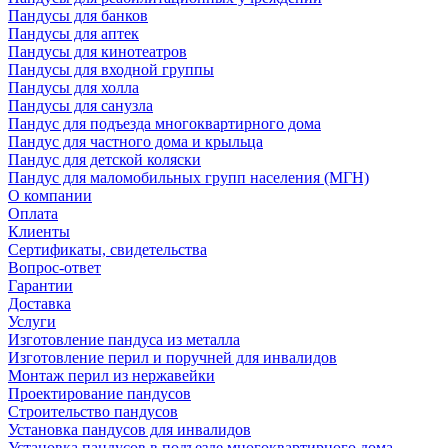
Пандусы для банков
Пандусы для аптек
Пандусы для кинотеатров
Пандусы для входной группы
Пандусы для холла
Пандусы для санузла
Пандус для подъезда многоквартирного дома
Пандус для частного дома и крыльца
Пандус для детской коляски
Пандус для маломобильных групп населения (МГН)
О компании
Оплата
Клиенты
Сертификаты, свидетельства
Вопрос-ответ
Гарантии
Доставка
Услуги
Изготовление пандуса из металла
Изготовление перил и поручней для инвалидов
Монтаж перил из нержавейки
Проектирование пандусов
Строительство пандусов
Установка пандусов для инвалидов
Установка пандусов в подъезде многоквартирного дома