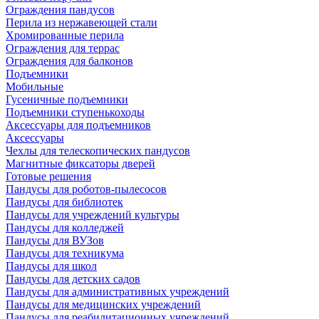
Ограждения пандусов
Перила из нержавеющей стали
Хромированные перила
Ограждения для террас
Ограждения для балконов
Подъемники
Мобильные
Гусеничные подъемники
Подъемники ступенькоходы
Аксессуары для подъемников
Аксессуары
Чехлы для телескопических пандусов
Магнитные фиксаторы дверей
Готовые решения
Пандусы для роботов-пылесосов
Пандусы для библиотек
Пандусы для учреждений культуры
Пандусы для колледжей
Пандусы для ВУЗов
Пандусы для техникума
Пандусы для школ
Пандусы для детских садов
Пандусы для административных учреждений
Пандусы для медицинских учреждений
Пандусы для реабилитационных учреждений