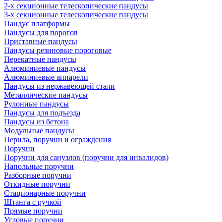
2-х секционные телескопические пандусы
3-х секционные телескопические пандусы
Пандус платформы
Пандусы для порогов
Приставные пандусы
Пандусы резиновые пороговые
Перекатные пандусы
Алюминиевые пандусы
Алюминиевые аппарели
Пандусы из нержавеющей стали
Металлические пандусы
Рулонные пандусы
Пандусы для подъезда
Пандусы из бетона
Модульные пандусы
Перила, поручни и ограждения
Поручни
Поручни для санузлов (поручни для инвалидов)
Напольные поручни
Разборные поручни
Откидные поручни
Стационарные поручни
Штанга с ручкой
Прямые поручни
Угловые поручни