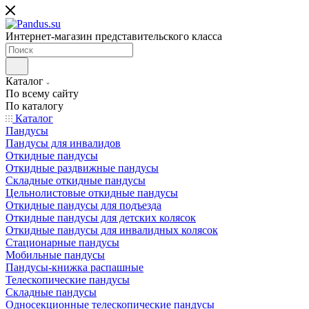
Интернет-магазин представительского класса
Каталог
По всему сайту
По каталогу
Каталог
Пандусы
Пандусы для инвалидов
Откидные пандусы
Откидные раздвижные пандусы
Складные откидные пандусы
Цельнолистовые откидные пандусы
Откидные пандусы для подъезда
Откидные пандусы для детских колясок
Откидные пандусы для инвалидных колясок
Стационарные пандусы
Мобильные пандусы
Пандусы-книжка распашные
Телескопические пандусы
Складные пандусы
Односекционные телескопические пандусы